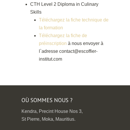
CTH Level 2 Diploma in Culinary
Skills
Téléchargez la fiche technique de
la formation
Téléchargez la fiche de
préinscription
à nous envoyer à
l`adresse contact@escoffier-
institut.com
OÙ SOMMES NOUS ?
Kendra, Precint House Nos 3,
St Pierre, Moka, Mauritius.